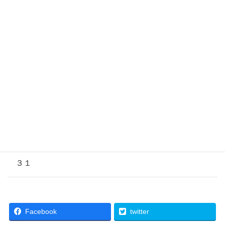
２６
２７
２８
２９
３０
３１
Facebook
twitter