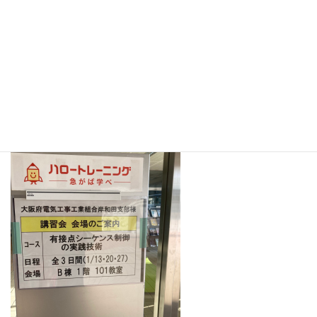
2024年1.13(土)、20(土)、27(土) 有接点シーケンス制御の
実践制御（近畿能力開発大学校）