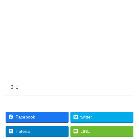
２６
２７
２８
２９
３０
３１
Facebook
twitter
Hatena
LINE