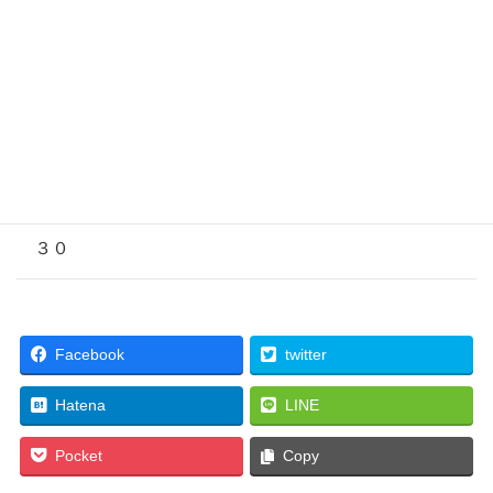
２６
２７
２８
２９
３０
Facebook
twitter
Hatena
LINE
Pocket
Copy