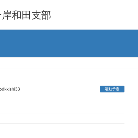
合岸和田支部
odkkishi33
活動予定