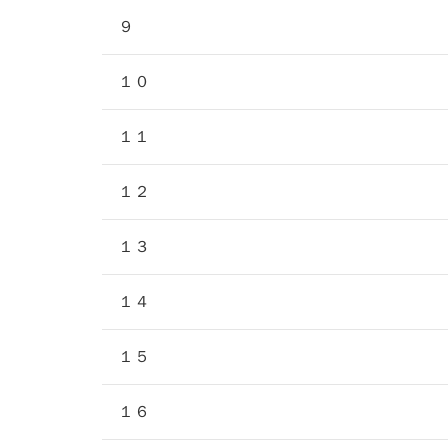
９
１０
１１
１２
１３
１４
１５
１６