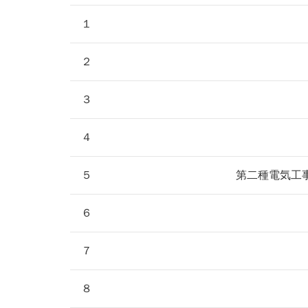
１
２
３
４
５
第二種電気工
６
７
８