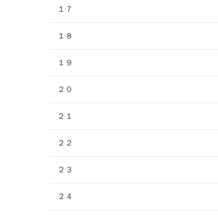
１７
１８
１９
２０
２１
２２
２３
２４