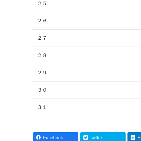
２５
２６
２７
２８
２９
３０
３１
Facebook
twitter
H