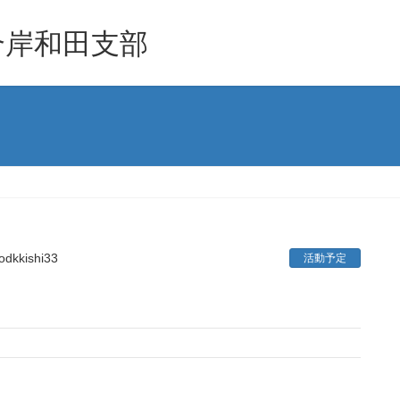
合岸和田支部
odkkishi33
活動予定