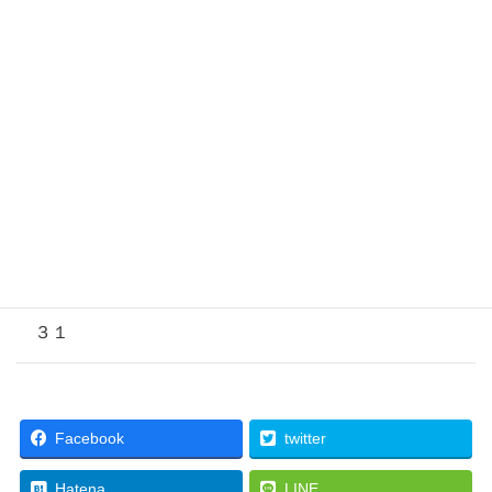
２６
２７
２８
２９
３０
３１
Facebook
twitter
Hatena
LINE