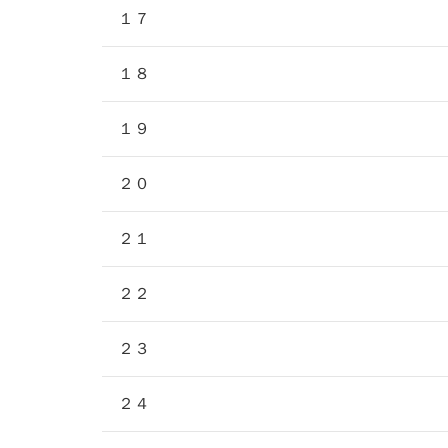
１７
１８
１９
２０
２１
２２
２３
２４