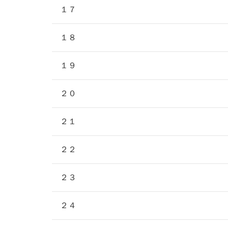
１７
１８
１９
２０
２１
２２
２３
２４