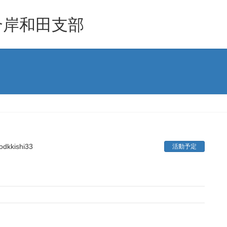
合岸和田支部
odkkishi33
活動予定