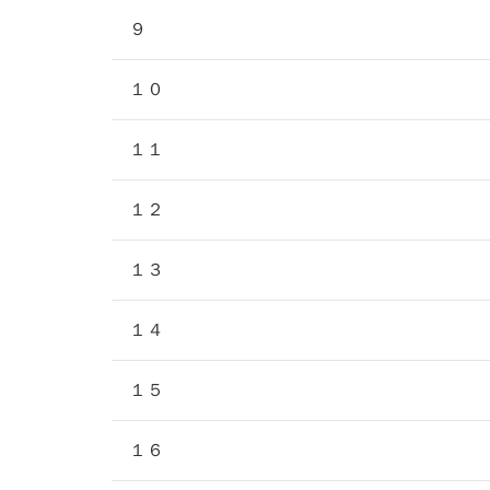
９
１０
１１
１２
１３
１４
１５
１６