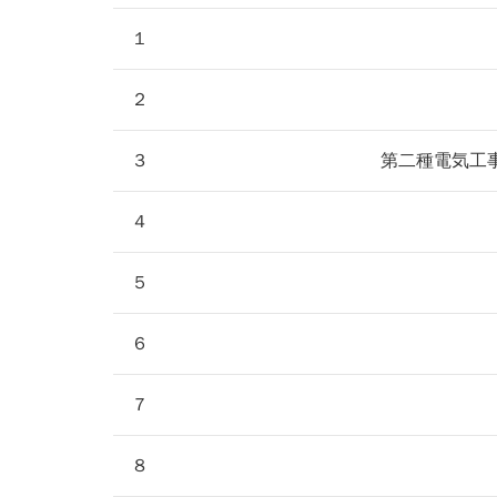
１
２
３
第二種電気工
４
５
６
７
８