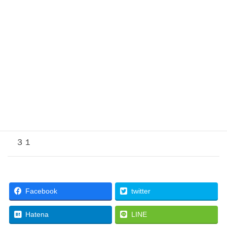
２６
２７
２８
２９
３０
３１
Facebook
twitter
Hatena
LINE