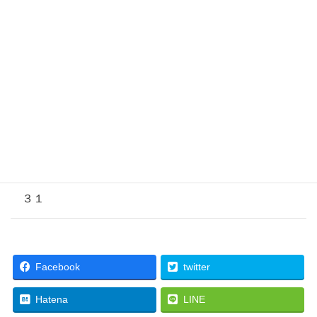
２６
２７
２８
２９
３０
３１
Facebook
twitter
Hatena
LINE