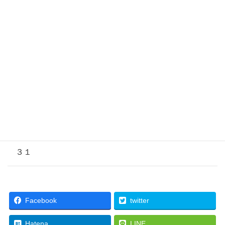
２６
２７
２８
２９
３０
３１
Facebook
twitter
Hatena
LINE