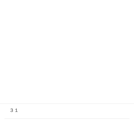
２５
２６
２７
２８
２９
３０
３１