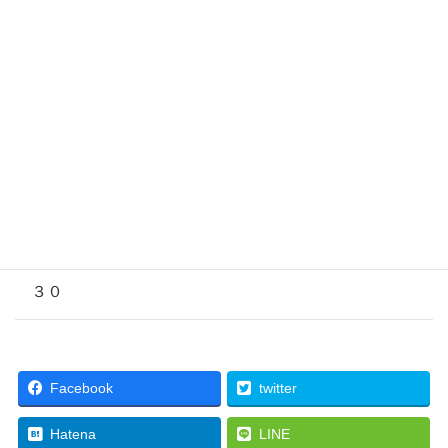
２５
２６
２７
２８
２９
３０
Facebook
twitter
Hatena
LINE